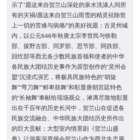
示了“愿这来自贺兰山深处的泉水洗涤人间所
有的灾祸/愿这来自贺兰山雨雪的精灵祛除世
上一切的苦难与病痛/”的美好祝愿；古灵州城
内，以公元646年秋唐太宗李世民与铁勒
部、拔野古部、同罗部、思节部、阿跌部、
回纥部等西北各少数民族首领和使者的中华
各民族大团结历史事件为原型创作的“灵州会
盟”沉浸式演艺，将极具民族特色的“胡旋
舞”“弯刀舞”“鲜卑鼓舞”和彰显唐朝宫廷特色
的“长袖舞”奉献给现场观众，淋漓尽致地彰显
出在千百年的历史长河中，贺兰山在促进各
民族交流融合、中华民族大团结历史所作出
的巨大贡献；大型室内情景剧《贺兰山盛
典》让游客深度领会贺兰山作为西北生态屏