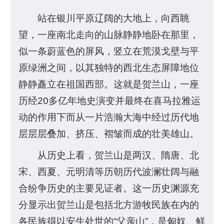
站在银川平原辽阔的大地上，向西眺
望，一座南北走向的山脉静静地卧在那里，
似一条蔚蓝色的屏风，竖立在荒漠戈壁与平
原绿洲之间，以其独特的西北生态屏障地位
静静矗立在祖国西部。这就是贺兰山，一座
历经20多亿年地史演变并最终在喜马拉雅运
动的作用下而从一片浩瀚大海中经过历代地
层层层叠加、挤压、褶皱而成的壮美雄山。
从历史上看，贺兰山是两汉、隋唐、北
宋、西夏、元明清等历朝历代波澜壮阔与融
合纷争历史的主要见证者。这一历史渊源充
分显示出贺兰山是包括北方游牧民族在内的
各民族得以安生处世的“父亲山”，是匈奴、鲜