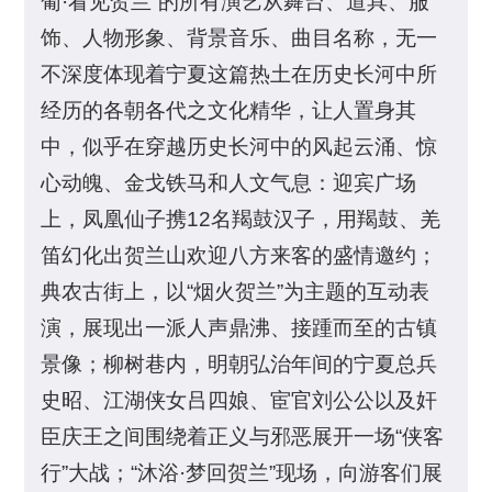
葡·看见贺兰”的所有演艺从舞台、道具、服
饰、人物形象、背景音乐、曲目名称，无一
不深度体现着宁夏这篇热土在历史长河中所
经历的各朝各代之文化精华，让人置身其
中，似乎在穿越历史长河中的风起云涌、惊
心动魄、金戈铁马和人文气息：迎宾广场
上，凤凰仙子携12名羯鼓汉子，用羯鼓、羌
笛幻化出贺兰山欢迎八方来客的盛情邀约；
典农古街上，以“烟火贺兰”为主题的互动表
演，展现出一派人声鼎沸、接踵而至的古镇
景像；柳树巷内，明朝弘治年间的宁夏总兵
史昭、江湖侠女吕四娘、宦官刘公公以及奸
臣庆王之间围绕着正义与邪恶展开一场“侠客
行”大战；“沐浴·梦回贺兰”现场，向游客们展